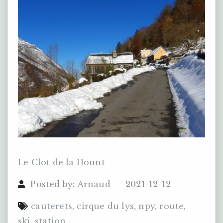
Le Clot de la Hount
Posted by:
Arnaud
2021-12-12
cauterets
,
cirque du lys
,
npy
,
route
,
ski
,
station