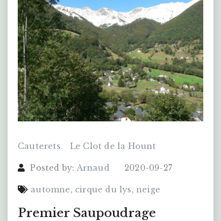
Cauterets
Le Clot de la Hount
Posted by:
Arnaud
2020-09-27
automne
,
cirque du lys
,
neige
Premier Saupoudrage