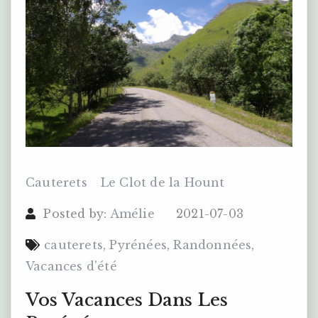
Cauterets
Le Clot de la Hount
Posted by:
Amélie
2021-07-03
cauterets
,
Pyrénées
,
Randonnées
,
Vacances d'été
Vos Vacances Dans Les