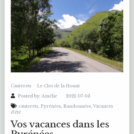
Cauterets
Le Clot de la Hount
Posted by:
Amélie
2021-07-03
cauterets
,
Pyrénées
,
Randonnées
,
Vacances
d'été
Vos vacances dans les