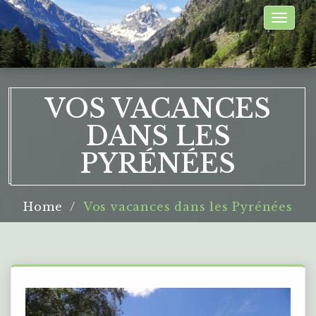
Toggle
naviga
VOS VACANCES
DANS LES
PYRÉNÉES
Home
Vos vacances dans les Pyrénées