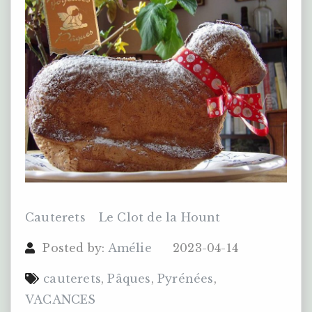
Cauterets
Le Clot de la Hount
Posted by:
Amélie
2023-04-14
cauterets
,
Pâques
,
Pyrénées
,
VACANCES