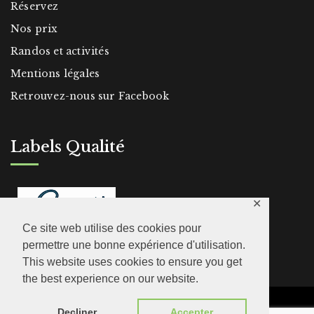
Réservez
Nos prix
Randos et activités
Mentions légales
Retrouvez-nous sur Facebook
Labels Qualité
✕
Ce site web utilise des cookies pour
permettre une bonne expérience d'utilisation.
This website uses cookies to ensure you get
the best experience on our website.
© 2026 Le Clot de la Hount - Cauterets -
Decliner
Accepter