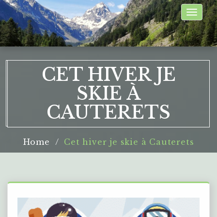
Toggle
naviga
CET HIVER JE
SKIE À
CAUTERETS
Home
Cet hiver je skie à Cauterets