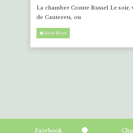
La chambre Comte Russel Le soir, 
de Cauterets, ou
Read More
Facebook
Cha