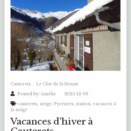
Cauterets
Le Clot de la Hount
Posted by:
Amélie
2025-12-09
cauterets
,
neige
,
Pyrénées
,
station
,
vacances à
la neige
Vacances d’hiver à