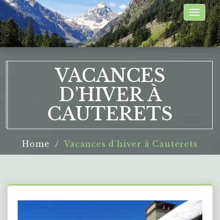
Toggle
naviga
VACANCES
D’HIVER À
CAUTERETS
Home
Vacances d’hiver à Cauterets