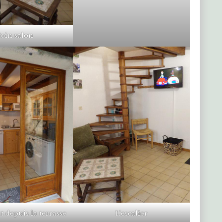
oin salon
t depuis la terrasse
L’escalier