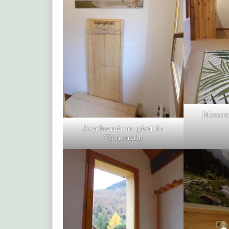
Mezzani
S’endormir au pied du
Vignemale