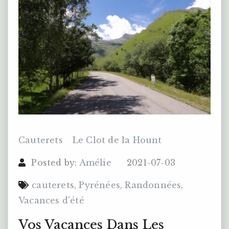
Cauterets
Le Clot de la Hount
Posted by:
Amélie
2021-07-03
cauterets
,
Pyrénées
,
Randonnées
,
Vacances d'été
Vos Vacances Dans Les