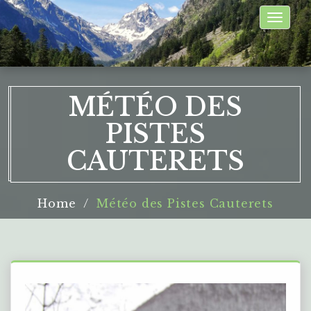
Toggle
naviga
MÉTÉO DES
PISTES
CAUTERETS
Home
Météo des Pistes Cauterets