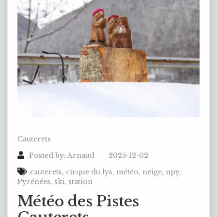
Cauterets
Posted by:
Arnaud
2025-12-02
cauterets
,
cirque du lys
,
météo
,
neige
,
npy
,
Pyrénées
,
ski
,
station
Météo des Pistes