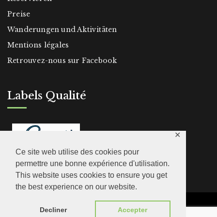
Preise
Wanderungen und Aktivitäten
Mentions légales
Retrouvez-nous sur Facebook
Labels Qualité
✕
Ce site web utilise des cookies pour
permettre une bonne expérience d'utilisation.
This website uses cookies to ensure you get
the best experience on our website.
© 2026 Le Clot de la Hount - Cauterets -
Decliner
Accepter