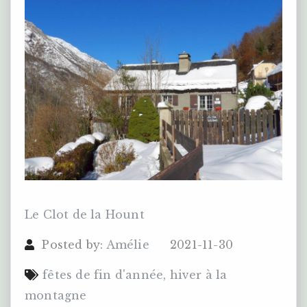
Le Clot de la Hount
Posted by:
Amélie
2021-11-30
fêtes de fin d'année
,
hiver à la
montagne