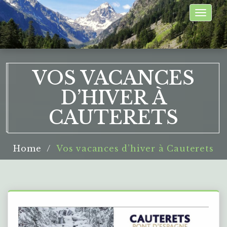
Toggle
naviga
VOS VACANCES
D’HIVER À
CAUTERETS
Home
Vos vacances d’hiver à Cauterets